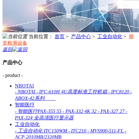
当前位置：
首页
>
产品中心
>
工业自动化
>
视
觉检测设备
返回
产品中心
- product -
NBOTAI
-
NBOTAI
-
IPC-610H 4U高度标准工控机箱
-
IPC8120
-
ABOX-42系列
智能医疗
-
智能医疗PAX-355 55
-
PAX-332 4K 32
-
PAX-327 27
-
PAX-324 全高清医疗显示器
工业自动化
-
工业自动化 ITC150WM
-
ITC210
-
MVS900-511-FL
-
ACP-2010MB/2320MB